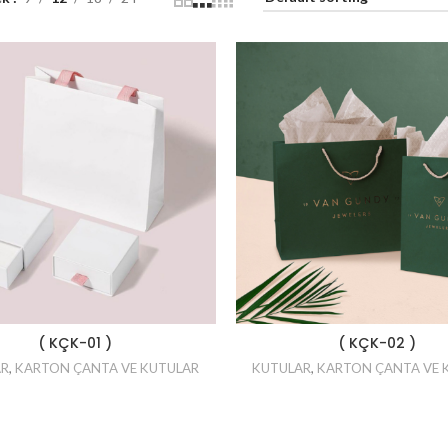
LÜMİNYUM
ĞIT
 DOYPACK
( KÇK-01 )
( KÇK-02 )
AR
,
KARTON ÇANTA VE KUTULAR
KUTULAR
,
KARTON ÇANTA VE 