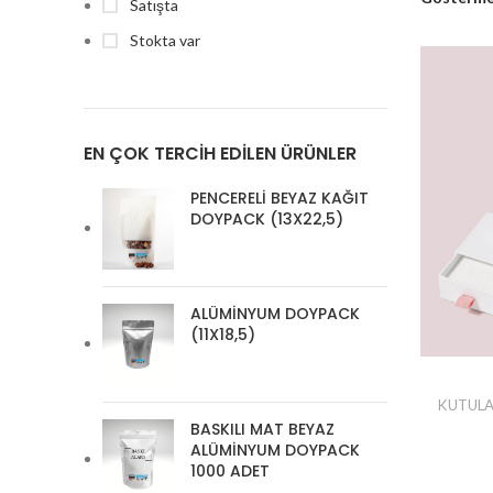
Satışta
DOYPACK
Stokta var
MAT SİYAH A
DOYPACK
PENCERELİ KÂ
DOYPACK
EN ÇOK TERCIH EDILEN ÜRÜNLER
ŞEFFAF ALTIN
PENCERELİ BEYAZ KAĞIT
DOYPACK (13X22,5)
ALÜMİNYUM DOYPACK
(11X18,5)
KUTUL
BASKILI MAT BEYAZ
ALÜMİNYUM DOYPACK
1000 ADET