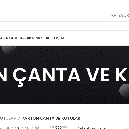
KATEGORI
AĞAZA
BLOG
HAKKIMIZDA
İLETIŞIM
NYUM
 ÇANTA VE 
BALAJ
ELİ KAĞIT
BALAJ
RELİ KAĞIT
NYUM
UTULAR
KARTON ÇANTA VE KUTULAR
İ DOYPACK
LUMİNYUM
ek
9
12
18
24