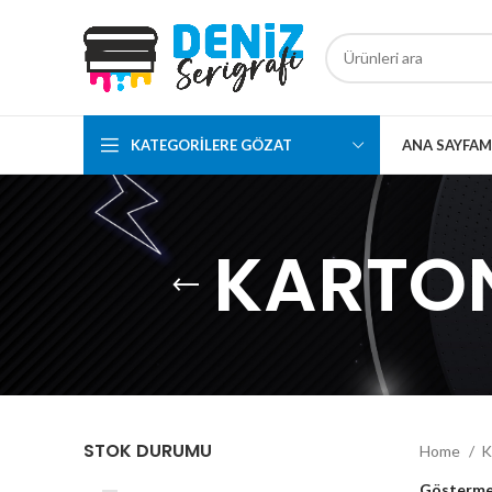
KATEGORILERE GÖZAT
ANA SAYFA
M
ALTIN ALUMİ
KARTON
DOYPACK AM
BEYAZ PENCER
DOYPACK AM
BÜYÜK PENCE
DOYPACK
KÂĞIT ALÜMİ
DOYPACK
STOK DURUMU
Home
K
KRAFT KİLİTL
MAT BEYAZ A
Gösterm