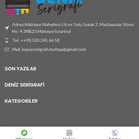
Adres:Maltepe Mahellesi Litros Yolu Sokak 2. Matbaacılar Sitesi
No: 4 3NB23 Maltepe/istanbul
Tel: ++90 530 245 66 58
Mail: kayraserigrafi.matbaa@gmail.com
SON YAZILAR
DENİZ SERİGRAFİ
KATEGORİLER
UGİ MEDYA
Copyright © 2023
. Medya Basın Yayın ve Reklam Hizmetleri Tüm