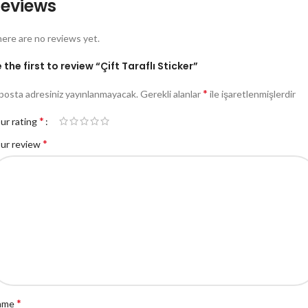
eviews
ere are no reviews yet.
 the first to review “Çift Taraflı Sticker”
*
posta adresiniz yayınlanmayacak.
Gerekli alanlar
ile işaretlenmişlerdir
*
ur rating
*
ur review
*
ame