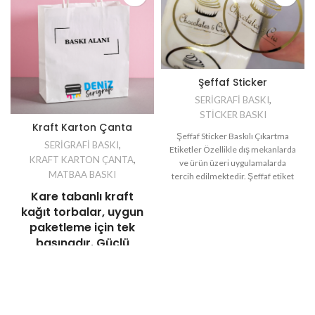
Şeffaf Sticker
SERİGRAFİ BASKI
,
STİCKER BASKI
Kraft Karton Çanta
Şeffaf Sticker Baskılı Çıkartma
SERİGRAFİ BASKI
,
Etiketler Özellikle dış mekanlarda
KRAFT KARTON ÇANTA
,
ve ürün üzeri uygulamalarda
MATBAA BASKI
tercih edilmektedir. Şeffaf etiket
özellikli olup, serigrafi ve u.v. ofset
Kare tabanlı kraft
kağıt torbalar, uygun
paketleme için tek
başınadır. Güçlü
bükülmüş kağıt
kulplar, satın alımları
taşımayı kolaylaştırır.