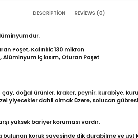
DESCRIPTION
REVIEWS (0)
i alüminyumdur.
n Poşet, Kalınlık: 130 mikron
ği, Alüminyum iç kısım, Oturan Poşet
çay, doğal ürünler, kraker, peynir, kurabiye, kuru
özel yiyecekler dahil olmak üzere, solucan gübres
arşı yüksek bariyer koruması vardır.
 bulunan körük sayesinde dik durabilme ve üst k