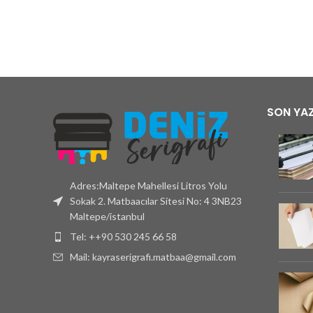
En x 
13 x 7
SON YAZ
Adres:Maltepe Mahellesi Litros Yolu
Sokak 2. Matbaacılar Sitesi No: 4 3NB23
Maltepe/istanbul
Tel: ++90 530 245 66 58
Mail: kayraserigrafi.matbaa@gmail.com