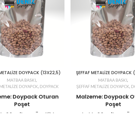
METALİZE DOYPACK (13X22,5)
ŞEFFAF METALİZE DOYPACK 
MATBAA BASKI
,
MATBAA BASKI
,
 METALİZE DOYAPCK
,
DOYPACK
ŞEFFAF METALİZE DOYAPCK
,
D
eme: Doypack Oturan
Malzeme: Doypack O
Poşet
Poşet
ık: 90 mikron Özellikler:
Kalınlık: 90 mikron Özel
itli Kapatma, Yırtma
Kilitli Kapatma, Yı
Çentiği
Çentiği