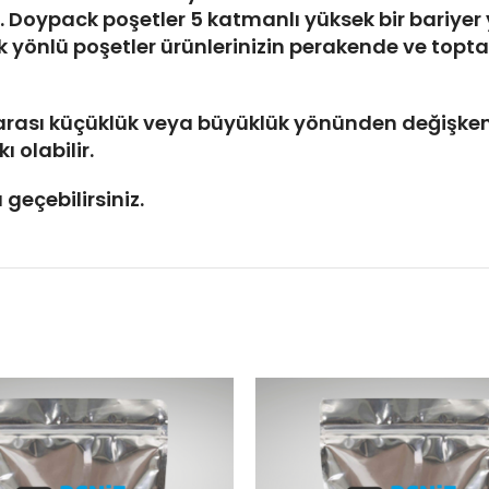
tir. Doypack poşetler 5 katmanlı yüksek bir bariy
ok yönlü poşetler ürünlerinizin perakende ve to
m arası küçüklük veya büyüklük yönünden değişkenl
 olabilir.
 geçebilirsiniz.