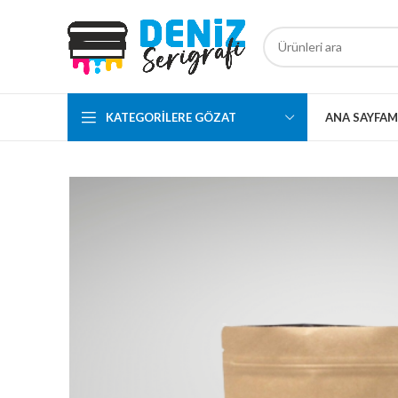
KATEGORILERE GÖZAT
ANA SAYFA
M
ALTIN ALUMİ
DOYPACK AM
BEYAZ PENCER
DOYPACK AM
BÜYÜK PENCE
DOYPACK
KÂĞIT ALÜMİ
DOYPACK
KRAFT KİLİTL
MAT BEYAZ A