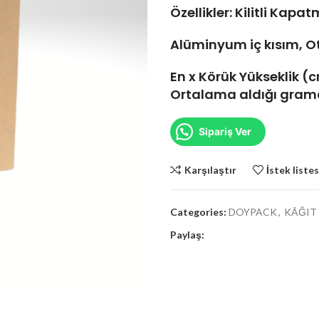
Özellikler: Kilitli Kapa
LÜMİNYUM
Alüminyum iç kısım, O
ĞIT
En x Körük Yükseklik (cm)
Ortalama aldığı grama
 DOYPACK
Sipariş Ver
Karşılaştır
İstek liste
Categories:
DOYPACK
,
KÂĞIT
Paylaş: