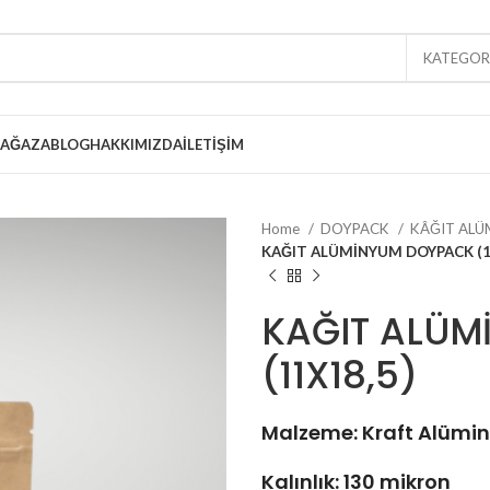
KATEGORI
AĞAZA
BLOG
HAKKIMIZDA
İLETIŞIM
NYUM
Home
DOYPACK
KÂĞIT AL
BALAJ
KAĞIT ALÜMİNYUM DOYPACK (1
ELİ KAĞIT
BALAJ
KAĞIT ALÜ
RELİ KAĞIT
(11X18,5)
NYUM
Malzeme: Kraft Alümi
İ DOYPACK
Kalınlık: 130 mikron
LUMİNYUM