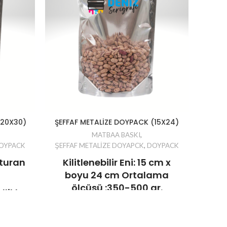
(20X30)
ŞEFFAF METALİZE DOYPACK (15X24)
BÜYÜ
MATBAA BASKI
,
OYPACK
ŞEFFAF METALİZE DOYAPCK
,
DOYPACK
BÜY
turan
Kilitlenebilir Eni: 15 cm x
boyu 24 cm Ortalama
En:
ölçüsü :350-500 gr.
likler:
K
rtma