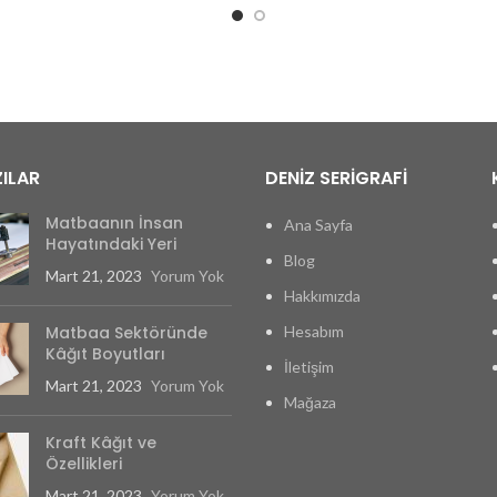
Oturan Poşet
Oturan Poşet
Körük Yükseklik (cm) :
En x Körük Yükseklik 
 x 22,5 Ortalama aldığı
20 x 10 x 30
gramaj: 250 gr
Ortalama aldığı gram
Kg.
ILAR
DENİZ SERİGRAFİ
Matbaanın İnsan
Ana Sayfa
Hayatındaki Yeri
Blog
Mart 21, 2023
Yorum Yok
Hakkımızda
Matbaa Sektöründe
Hesabım
Kâğıt Boyutları
İletişim
Mart 21, 2023
Yorum Yok
Mağaza
Kraft Kâğıt ve
Özellikleri
Mart 21, 2023
Yorum Yok