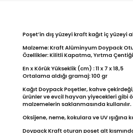
Poşet’in dış yüzeyi kraft kağıt iç yüzey
Malzeme: Kraft Alüminyum Doypack Otura
Özellikler: Kilitli Kapatma, Yırtma Çenti
En x Körük Yükseklik (cm) : 11 x 7 x 18,5
Ortalama aldığı gramaj: 100 gr
Kağıt Doypack Poşetler, kahve çekirdeği, 
ürünler ve evcil hayvan yiyecekleri gibi 
malzemelerin saklanmasında kullanılır.
Oksijene, neme, kokulara ve UV ışığına k
Doypack Kraft oturan poşet alt kısmında