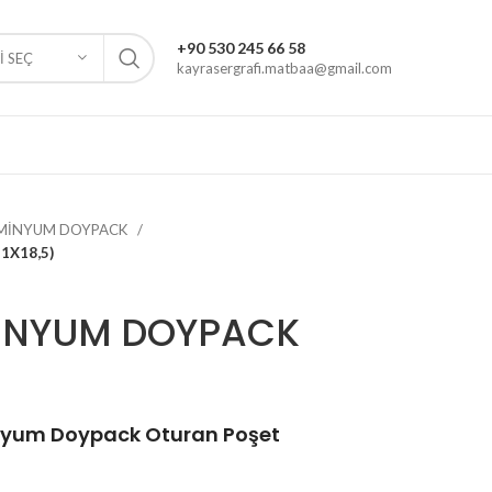
+90 530 245 66 58
 SEÇ
kayrasergrafi.matbaa@gmail.com
ÜMİNYUM DOYPACK
1X18,5)
MİNYUM DOYPACK
nyum Doypack Oturan Poşet