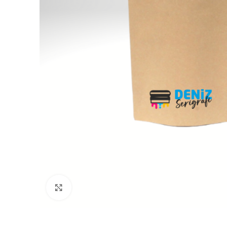
DOYPACK
MAT SİYAH A
DOYPACK
PENCERELİ KÂ
DOYPACK
ŞEFFAF ALTIN
Büyütmek için tıklayın