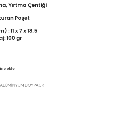
tma, Yırtma Çentiği
turan Poşet
 : 11 x 7 x 18,5
j: 100 gr
sine ekle
 ALÜMİNYUM DOYPACK