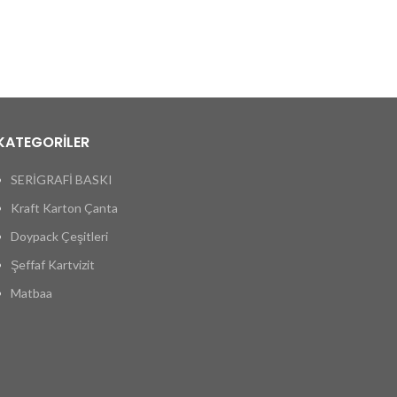
(cm) :
aj: 1
KATEGORİLER
SERİGRAFİ BASKI
Kraft Karton Çanta
Doypack Çeşitleri
Şeffaf Kartvizit
Matbaa