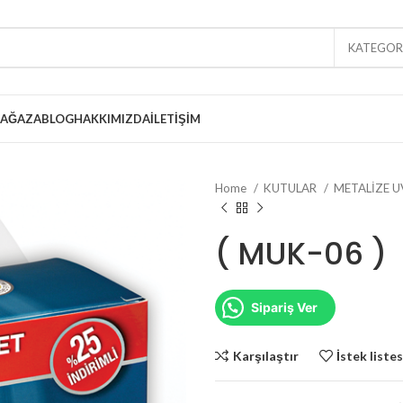
KATEGORI
AĞAZA
BLOG
HAKKIMIZDA
İLETIŞIM
NYUM
Home
KUTULAR
METALİZE 
BALAJ
ELİ KAĞIT
( MUK-06 )
BALAJ
RELİ KAĞIT
Sipariş Ver
NYUM
Karşılaştır
İstek liste
İ DOYPACK
LUMİNYUM