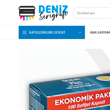
KATEGORILERE GÖZAT
ANA SAYFA
M
ALTIN ALUMİ
DOYPACK AM
BEYAZ PENCER
DOYPACK AM
BÜYÜK PENCE
DOYPACK
KÂĞIT ALÜMİ
DOYPACK
KRAFT KİLİTL
MAT BEYAZ A