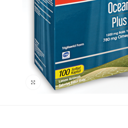
DOYPACK
MAT SİYAH A
DOYPACK
PENCERELİ KÂ
DOYPACK
ŞEFFAF ALTIN
Büyütmek için tıklayın