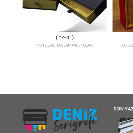
( TK-01 )
KUTULAR
,
TASLAMA KUTULAR
KUTUL
SON YAZ