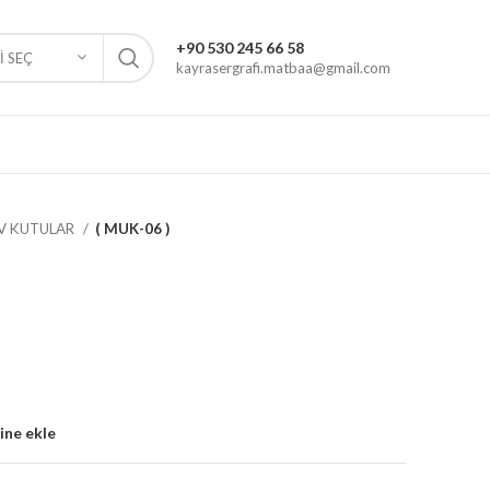
+90 530 245 66 58
 SEÇ
kayrasergrafi.matbaa@gmail.com
UV KUTULAR
( MUK-06 )
sine ekle