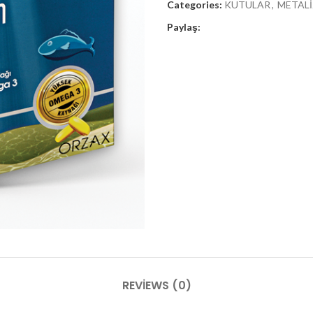
Categories:
KUTULAR
,
METALİ
Paylaş:
LÜMİNYUM
ĞIT
 DOYPACK
REVIEWS (0)