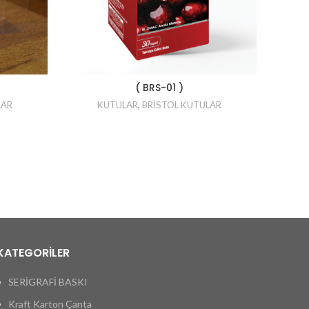
( BRS-01 )
LAR
KUTULAR
,
BRİSTOL KUTULAR
K
KATEGORİLER
SERİGRAFİ BASKI
Kraft Karton Çanta