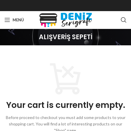
MENÜ
ALIŞVERIŞ SEPETI
Your cart is currently empty.
Before proceed to checkout you must add some products to your
shopping cart.
You will find a lot of interesting products on our
"Shop" page.