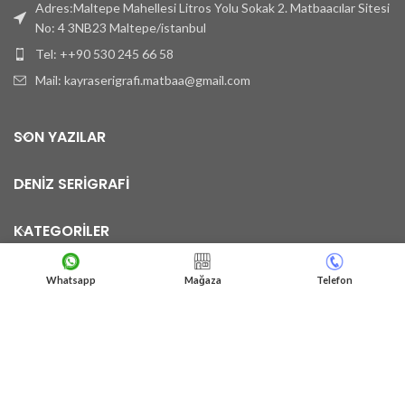
Adres:Maltepe Mahellesi Litros Yolu Sokak 2. Matbaacılar Sitesi
No: 4 3NB23 Maltepe/istanbul
Tel: ++90 530 245 66 58
Mail: kayraserigrafi.matbaa@gmail.com
SON YAZILAR
DENİZ SERİGRAFİ
KATEGORİLER
Whatsapp
Mağaza
Telefon
UGİ MEDYA
Copyright © 2023
. Medya Basın Yayın ve Reklam Hizmetleri Tüm
Hakları Saklıdır.